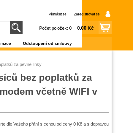
Přihlásit se
Zaregistrovat se
0,00 Kč
Počet položek: 0
rmace
Odstoupení od smlouvy
latků za pevné linky
síců bez poplatků za
 modem včetně WIFI v
rte dle Vašeho přání s cenou od ceny 0 Kč a s dopravou