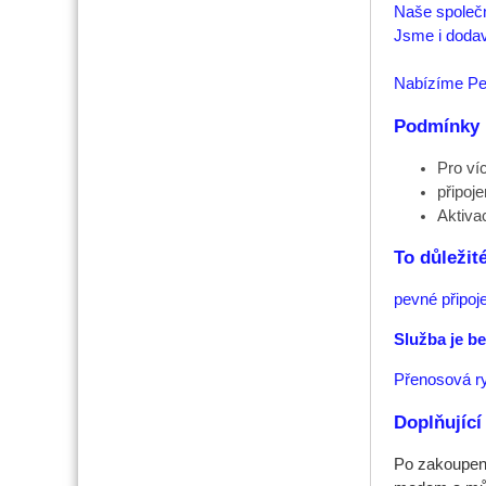
Naše společn
Jsme i dodav
Nabízíme Pe
Podmínky
Pro ví
připoje
Aktiva
To důležit
pevné připoj
Služba je b
Přenosová ry
Doplňující
Po zakoupení