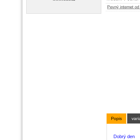
Pevný internet o
Popis
vari
Dobrý den