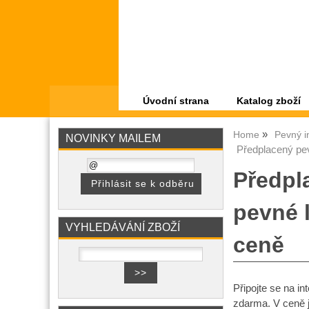
Úvodní strana
Katalog zboží
Home
Pevný i
NOVINKY MAILEM
Předplacený pev
Předpl
pevné 
VYHLEDÁVÁNÍ ZBOŽÍ
ceně
Připojte se na i
zdarma. V ceně j