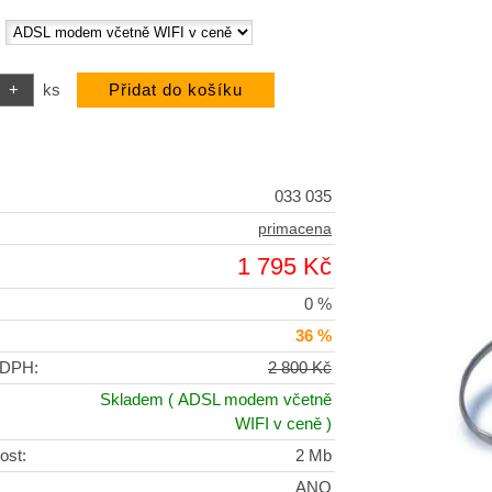
:
ks
033 035
primacena
1 795 Kč
0 %
36 %
 DPH:
2 800 Kč
Skladem
( ADSL modem včetně
WIFI v ceně )
ost:
2 Mb
ANO