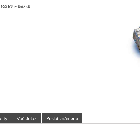
d 199 Kč měsíčně
anty
Váš dotaz
Poslat známénu