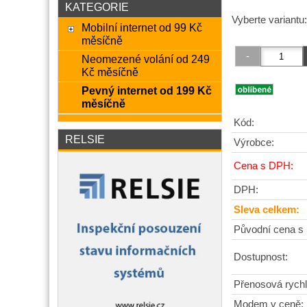
KATEGORIE
Vyberte variantu
Mobilní internet od 99 Kč
měsíčně
Neomezené volání od 249
Kč měsíčně
Pevný internet od 199 Kč
měsíčně
Kód:
RELSIE
Výrobce:
Cena s DPH:
DPH:
Sleva celkem:
Původní cena s
Dostupnost:
Přenosová rychl
Modem v ceně: