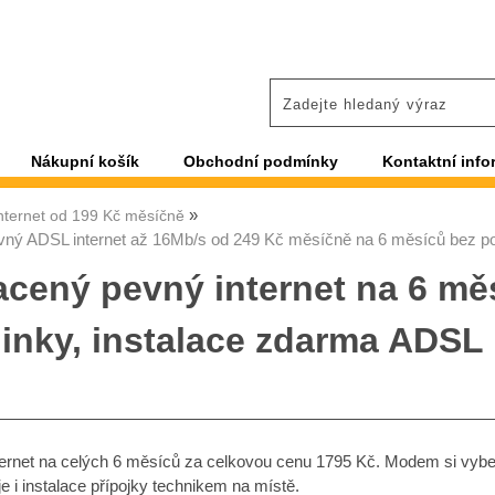
Nákupní košík
Obchodní podmínky
Kontaktní info
nternet od 199 Kč měsíčně
ný ADSL internet až 16Mb/s od 249 Kč měsíčně na 6 měsíců bez pop
acený pevný internet na 6 mě
linky, instalace zdarma ADSL
nternet na celých 6 měsíců za celkovou cenu 1795 Kč. Modem si vybe
e i instalace přípojky technikem na místě.