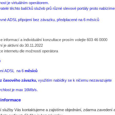
ost je virtuálním operátorem.
atelé těchto balíčků služeb prů různé slevové portály proto nabízíme
vné ADSL připojení bez závazku, předplacené na 6 měsíců
ce informací a individuální konzultace prosím volejte 603 46 0000
ní je aktivní do 30.11.2022
ce internetu dle možností operátora
é
ení ADSL na 6
měsíců
ez časového závazku,
využitím nabídky se k ničemu nezavazujete
chlost je max 16Mb/s.
 informace
 služby Vás kontaktujeme a zajistíme objednání, zdarma zavedení a 