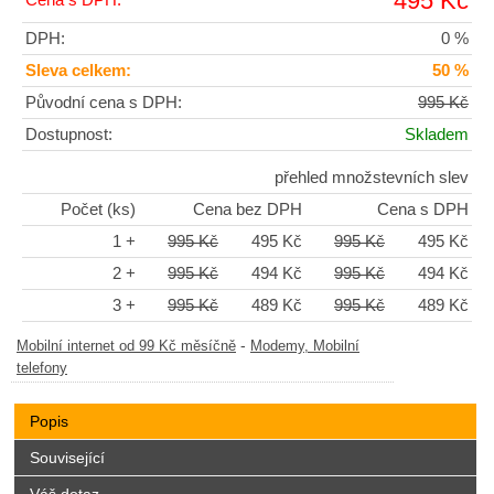
495 Kč
DPH:
0 %
Sleva celkem:
50 %
Původní cena s DPH:
995 Kč
Dostupnost:
Skladem
přehled množstevních slev
Počet (ks)
Cena bez DPH
Cena s DPH
1 +
995 Kč
495 Kč
995 Kč
495 Kč
2 +
995 Kč
494 Kč
995 Kč
494 Kč
3 +
995 Kč
489 Kč
995 Kč
489 Kč
-
Mobilní internet od 99 Kč měsíčně
Modemy, Mobilní
telefony
Popis
Související
Váš dotaz