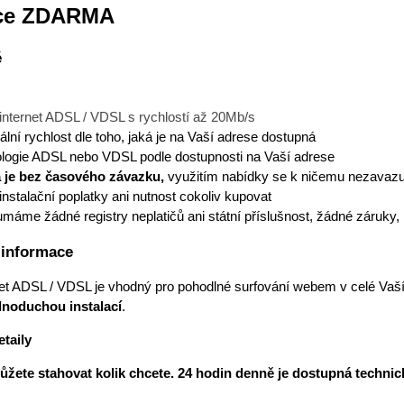
ace ZDARMA
é
internet ADSL / VDSL s rychlostí až 20Mb/s
lní rychlost dle toho, jaká je na Vaší adrese dostupná
logie ADSL nebo VDSL podle dostupnosti na Vaší adrese
 je bez časového závazku,
využitím nabídky se k ničemu nezavazu
instalační poplatky ani nutnost cokoliv kupovat
áme žádné registry neplatičů ani státní příslušnost, žádné záruky, pro
 informace
et ADSL / VDSL je vhodný pro pohodlné surfování webem v celé Vaší
dnoduchou instalací
.
taily
ůžete stahovat kolik chcete. 24 hodin denně je dostupná techni