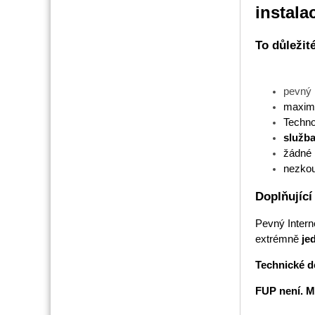
instal
To důležit
pevný 
maximá
Techno
služba
žádné 
nezkoum
Doplňující
Pevný Intern
extrémně
je
Technické de
FUP není. M