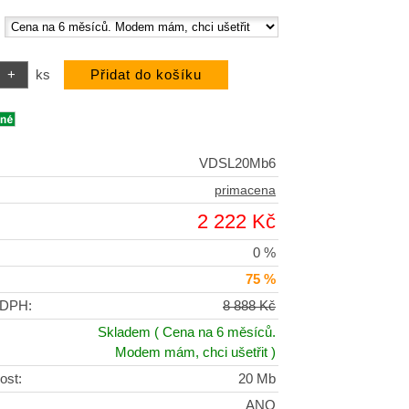
:
ks
VDSL20Mb6
primacena
2 222 Kč
0 %
75 %
 DPH:
8 888 Kč
Skladem
( Cena na 6 měsíců.
Modem mám, chci ušetřit )
ost:
20 Mb
ANO