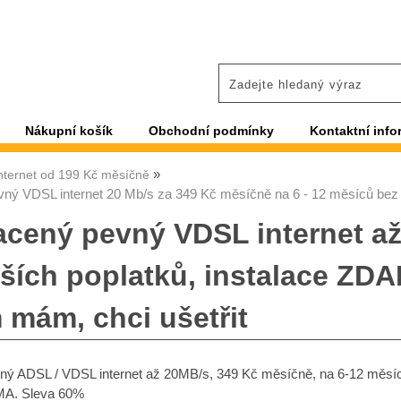
Nákupní košík
Obchodní podmínky
Kontaktní info
nternet od 199 Kč měsíčně
ný VDSL internet 20 Mb/s za 349 Kč měsíčně na 6 - 12 měsíců bez 
acený pevný VDSL internet až
lších poplatků, instalace ZD
mám, chci ušetřit
ný ADSL / VDSL internet až 20MB/s, 349 Kč měsíčně, na 6-12 měs
MA. Sleva 60%