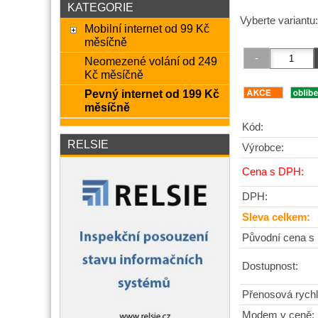
KATEGORIE
Vyberte variantu
Mobilní internet od 99 Kč
měsíčně
Neomezené volání od 249
Kč měsíčně
Pevný internet od 199 Kč
měsíčně
Kód:
RELSIE
Výrobce:
Cena s DPH:
DPH:
Sleva celkem:
Původní cena s
Dostupnost:
Přenosová rychl
Modem v ceně: