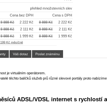
přehled množstevních slev
Cena bez DPH
Cena s DPH
8 888 Kč
2 222 Kč
8 888 Kč
2 222 Kč
8 888 Kč
2 111 Kč
8 888 Kč
2 111 Kč
8 888 Kč
1 999 Kč
8 888 Kč
1 999 Kč
d 199 Kč měsíčně
anty
Váš dotaz
Poslat známénu
ost je virtuálním operátorem.
atelé těchto balíčků služeb prů různé slevové portály proto nabízíme
měsíců ADSL/VDSL internet s rychlostí 