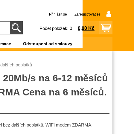
Přihlásit se
Zaregistrovat se
0,00 Kč
Počet položek: 0
rmace
Odstoupení od smlouvy
dalších poplatků
 20Mb/s na 6-12 měsíců
ARMA Cena na 6 měsíců.
ícl bez dalších poplatků, WIFI modem ZDARMA,