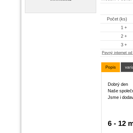
Počet (ks)
1 +
2 +
3 +
Pevný internet o
Popis
vari
Dobrý den
Naše společn
Jsme i dodav
6 - 12 